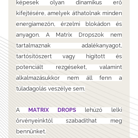
képesek olyan dinamikus erő
kifejtésére, amelyek áthatolnak minden
energiamezőn, érzelmi blokádon és
anyagon. A Matrix Dropszok nem
tartalmaznak adalékanyagot,
tartósítószert vagy higított és
potenciált rezgéseket, valamint
alkalmazásukkor nem áll fenn a
túladagolás veszélye sem.
A
MATRIX DROPS
lehúzó lelki
örvényeinktől szabadíthat meg
bennünket.