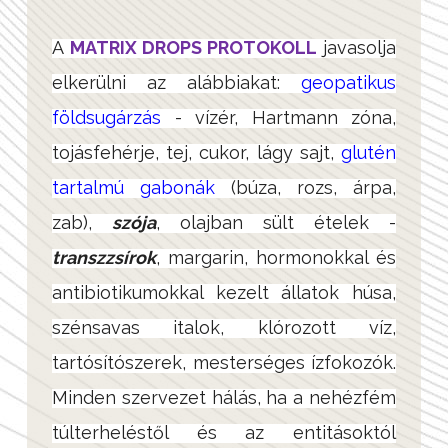
A
MATRIX DROPS PROTOKOLL
javasolja
elkerülni az alábbiakat:
geopatikus
földsugárzás
- vízér, Hartmann zóna,
tojásfehérje, tej, cukor, lágy sajt,
glutén
tartalmú gabonák
(búza, rozs, árpa,
zab),
szója
, olajban sült ételek -
transzzsírok
, margarin, hormonokkal és
antibiotikumokkal kezelt állatok húsa,
szénsavas italok, klórozott víz,
tartósítószerek, mesterséges ízfokozók.
Minden szervezet hálás, ha a nehézfém
túlterheléstől és az entitásoktól