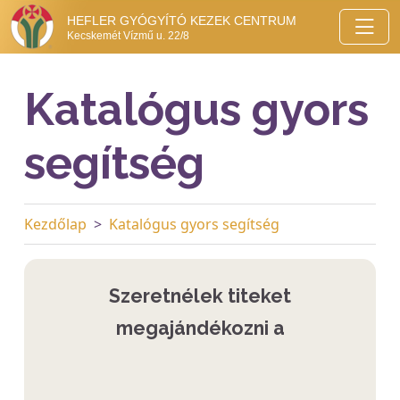
HEFLER GYÓGYÍTÓ KEZEK CENTRUM
Kecskemét Vízmű u. 22/8
Katalógus gyors
segítség
Kezdőlap
Katalógus gyors segítség
Szeretnélek titeket
megajándékozni a