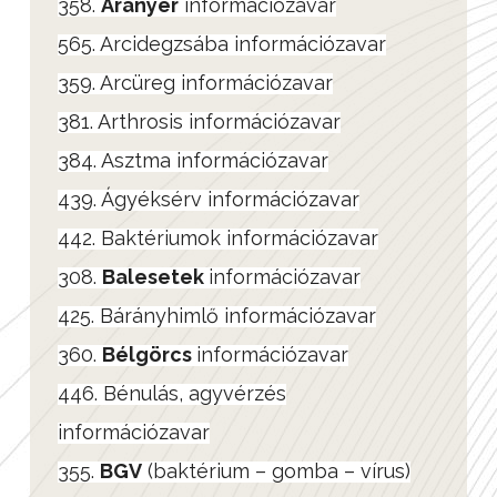
358.
Aranyér
információzavar
565. Arcidegzsába információzavar
359. Arcüreg információzavar
381. Arthrosis információzavar
384. Asztma információzavar
439. Ágyéksérv információzavar
442. Baktériumok információzavar
308.
Balesetek
információzavar
425. Bárányhimlő információzavar
360.
Bélgörcs
információzavar
446. Bénulás, agyvérzés
információzavar
355.
BGV
(baktérium – gomba – vírus)