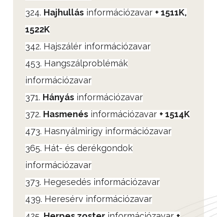
324.
Hajhullás
információzavar
+ 1511K,
1522K
342. Hajszálér információzavar
453. Hangszálproblémák
információzavar
371.
Hányás
információzavar
372.
Hasmenés
információzavar
+ 1514K
473. Hasnyálmirigy információzavar
365. Hát- és derékgondok
információzavar
373. Hegesedés információzavar
439. Heresérv információzavar
425.
Herpes zoster
információzavar
+