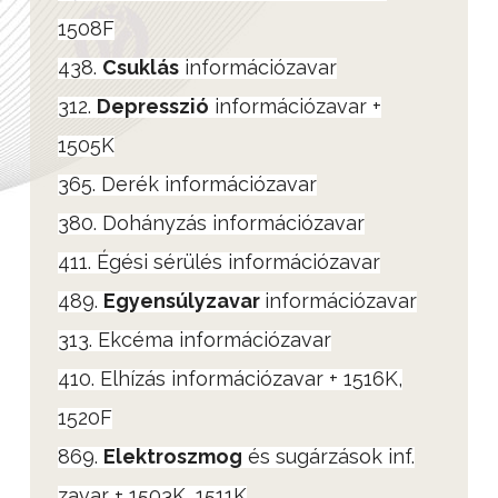
1508F
438.
Csuklás
információzavar
312.
Depresszió
információzavar +
1505K
365. Derék információzavar
380. Dohányzás információzavar
411. Égési sérülés információzavar
489.
Egyensúlyzavar
információzavar
313. Ekcéma információzavar
410. Elhízás információzavar + 1516K,
1520F
869.
Elektroszmog
és sugárzások inf.
zavar + 1503K, 1511K