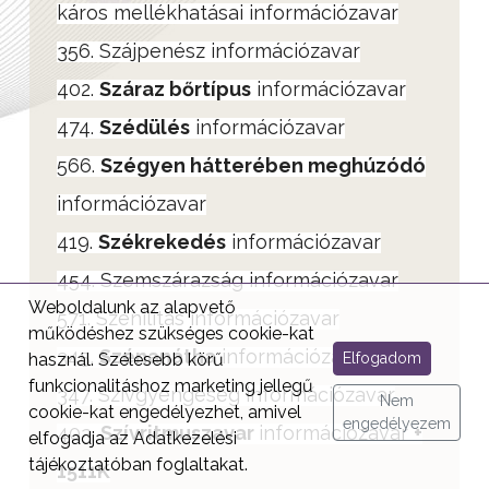
káros mellékhatásai információzavar
356. Szájpenész információzavar
402.
Száraz bőrtípus
információzavar
474.
Szédülés
információzavar
566.
Szégyen hátterében meghúzódó
információzavar
419.
Székrekedés
információzavar
454. Szemszárazság információzavar
Weboldalunk az alapvető
571. Szenilitás információzavar
működéshez szükséges cookie-kat
345.
Szénanátha
információzavar
Elfogadom
használ. Szélesebb körű
funkcionalitáshoz marketing jellegű
347. Szívgyengeség információzavar
Nem
cookie-kat engedélyezhet, amivel
engedélyezem
403.
Szívritmuszavar
információzavar
+
elfogadja az Adatkezelési
tájékoztatóban foglaltakat.
1511K