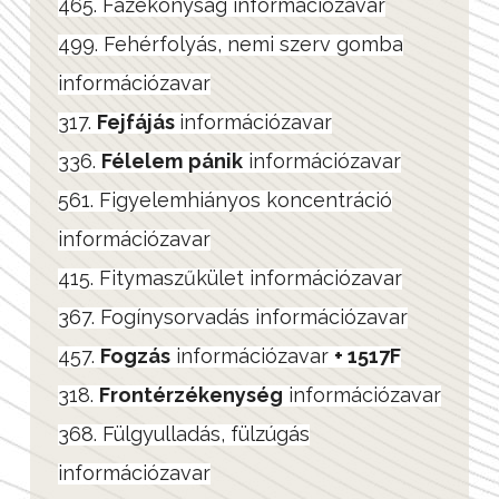
465. Fázékonyság információzavar
499. Fehérfolyás, nemi szerv gomba
információzavar
317.
Fejfájás
információzavar
336.
Félelem
pánik
információzavar
561. Figyelemhiányos koncentráció
információzavar
415. Fitymaszűkület információzavar
367. Fogínysorvadás információzavar
457.
Fogzás
információzavar
+ 1517F
318.
Frontérzékenység
információzavar
368. Fülgyulladás, fülzúgás
információzavar