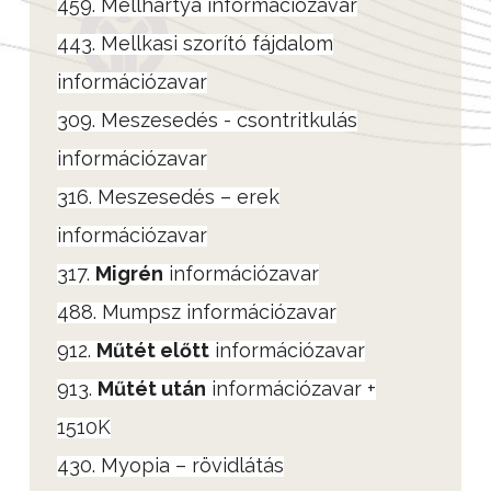
459. Mellhártya információzavar
443. Mellkasi szorító fájdalom
információzavar
309. Meszesedés - csontritkulás
információzavar
316. Meszesedés – erek
információzavar
317.
Migrén
információzavar
488. Mumpsz információzavar
912.
Műtét előtt
információzavar
913.
Műtét után
információzavar +
1510K
430. Myopia – rövidlátás