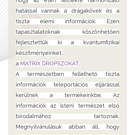
hogy az éteri testekre harmonizáló
hatással vannak a drágakövek és a
tiszta elemi információk. Ezen
tapasztalatoknak köszönhetően
fejlesztettük ki a kvantumfizikai
készítményeinket,
a
MATRIX DROPSZOKAT
.
A természetben fellelhető tiszta
információk teleportációs eljárással
kerülnek a termékeinkbe. Az
információk az isteni természet első
birodalmához tartoznak.
Megnyilvánulásuk abban áll, hogy