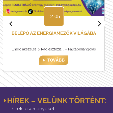
12.05
RADIESZTÉZIA II. – FÖLDSUGÁRZÁSOK
ELŐADÓ: ECZETI MIHÁLY
TALPMASSZÁZS ÉS CSODÁI előadó: Hefler István
TOVÁBB
HÍREK – VELÜNK TÖRTÉNT:
hírek, eseményeket