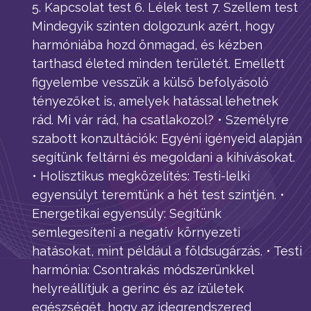
5. Kapcsolat test 6. Lélek test 7. Szellem test
Mindegyik szinten dolgozunk azért, hogy
harmóniába hozd önmagad, és kézben
tarthasd életed minden területét. Emellett
figyelembe vesszük a külső befolyásoló
tényezőket is, amelyek hatással lehetnek
rád. Mi vár rád, ha csatlakozol? • Személyre
szabott konzultációk: Egyéni igényeid alapján
segítünk feltárni és megoldani a kihívásokat.
• Holisztikus megközelítés: Testi-lelki
egyensúlyt teremtünk a hét test szintjén. •
Energetikai egyensúly: Segítünk
semlegesíteni a negatív környezeti
hatásokat, mint például a földsugárzás. • Testi
harmónia: Csontrakás módszerünkkel
helyreállítjuk a gerinc és az ízületek
egészségét, hogy az idegrendszered