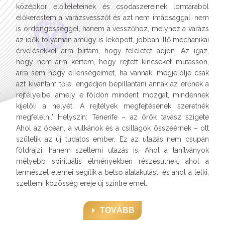
középkor előítéleteinek és csodaszereinek lomtárából
előkerestem a varázsvesszőt és azt nem imádsággal, nem
is ördöngösséggel, hanem a vesszőhöz, melyhez a varázs
az idők folyamán amúgy is lekopott, jobban illő mechanikai
érvelésekkel arra bírtam, hogy feleletet adjon. Az igaz,
hogy nem arra kértem, hogy rejtett kincseket mutasson,
arra sem hogy ellenségeimet, ha vannak, megjelölje csak
azt kívántam tőle, engedjen bepillantani annak az erőnek a
rejtélyeibe, amely e földön mindent mozgat, mindennek
kijelöli a helyét. A rejtélyek megfejtésének szeretnék
megfelelni." Helyszín: Tenerife – az örök tavasz szigete
Ahol az óceán, a vulkánok és a csillagok összeérnek – ott
születik az új tudatos ember. Ez az utazás nem csupán
földrajzi, hanem szellemi utazás is. Ahol a tanítványok
mélyebb spirituális élményekben részesülnek, ahol a
természet elemei segítik a belső átalakulást, és ahol a lelki,
szellemi közösség ereje új szintre emel.
TOVÁBB