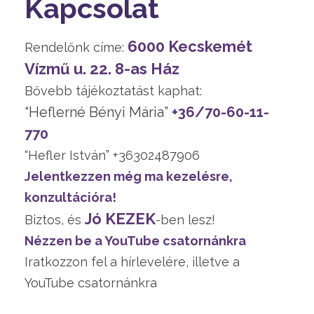
Kapcsolat
6000 Kecskemét
Rendelőnk címe:
Vízmű u. 22. 8-as Ház
Bővebb tájékoztatást kaphat:
“Heflerné Bényi Mária”
+36/70-60-11-
770
“Hefler István” +36302487906
Jelentkezzen még ma kezelésre,
konzultációra!
Jó KEZEK
Biztos, és
-ben lesz!
Nézzen be a YouTube csatornánkra
Iratkozzon fel a hírlevelére, illetve a
YouTube csatornánkra