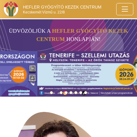
HEFLER GYÓGYÍTÓ KEZEK CENTRUM
Kecskemét Vízmű u. 22/8
ÜDVÖZÖLJÜK A
HEFLER GYÓGYÍTÓ KEZEK
CENTRUM
HONLAPJÁN!
Previous
Next