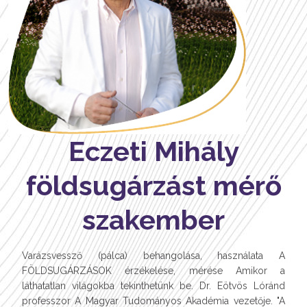
Eczeti Mihály
földsugárzást mérő
szakember
Varázsvessző (pálca) behangolása, használata A
FÖLDSUGÁRZÁSOK érzékelése, mérése Amikor a
láthatatlan világokba tekinthetünk be. Dr. Eötvös Lóránd
professzor A Magyar Tudományos Akadémia vezetője. "A