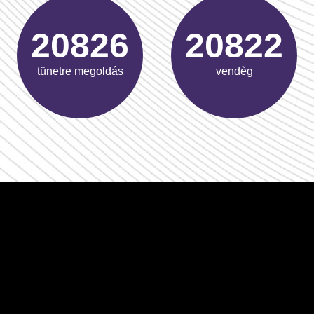
31492
31486
tünetre megoldás
vendèg