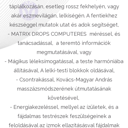
táplálkozásán, esetleg rossz fekhelyén, vagy
akár eszmevilágán, lelkiségén. A fentiekhez
készséggel mutatok utat és adok segítséget,
- MATRIX DROPS COMPUTERES méréssel, és
tanácsadással, a teremtő információk
megmutatásával, vagy
- Mágikus léleksímogatással, a teste harmóniába
állításával, A lelki-testi blokkok oldásával,
- Csontrakással, Kovács-Magyar András
masszázsmódszerének útmutatásának
követésével,
- Energiakezeléssel, mellyel az ízületek, és a
fájdalmas testrészek feszülségeinek a
feloldásával az izmok ellazításásval fájdalmak