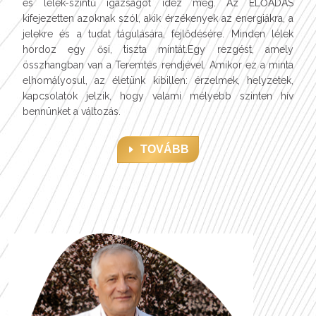
és lélek-szintű igazságot idéz meg. Az ELŐADÁS
kifejezetten azoknak szól, akik érzékenyek az energiákra, a
jelekre és a tudat tágulására, fejlődésére. Minden lélek
hordoz egy ősi, tiszta mintát.Egy rezgést, amely
összhangban van a Teremtés rendjével. Amikor ez a minta
elhomályosul, az életünk kibillen: érzelmek, helyzetek,
kapcsolatok jelzik, hogy valami mélyebb szinten hív
bennünket a változás.
TOVÁBB